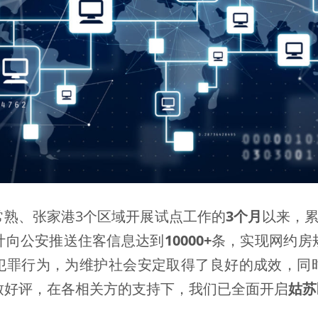
常熟、张家港3个区域开展试点工作的
3个月
以来，
计向公安推送住客信息达到
10000+
条，实现网约房
犯罪行为，为维护社会安定取得了良好的成效，同
致好评，在各相关方的支持下，我们已全面开启
姑苏